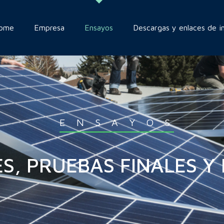
ome
Empresa
Ensayos
Descargas y enlaces de i
E N S A Y O S
S, PRUEBAS FINALES Y